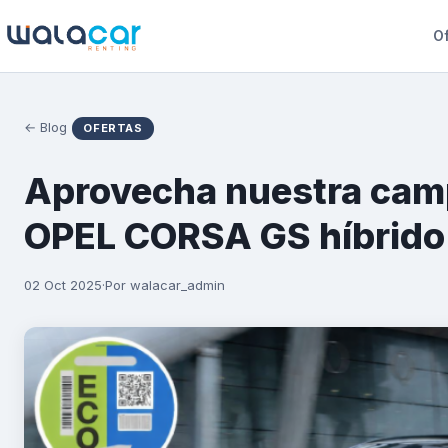
Of
← Blog
OFERTAS
Aprovecha nuestra cam
OPEL CORSA GS híbrido 
02 Oct 2025
·
Por walacar_admin