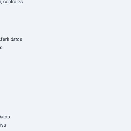
n, controles
ferir datos
s.
Datos
iva