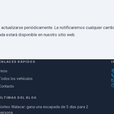
e actualizarse periódicamente. Le notificaremos cualquier camb
zada estará disponible en nuestro sitio web.
ENLACES RÁPIDOS
I
Inicio
Todos los vehículos
Contacto
ÚLTIMAS DEL BLOG
Sorteo Walacar: gana una escapada de 5 días para 2
persona