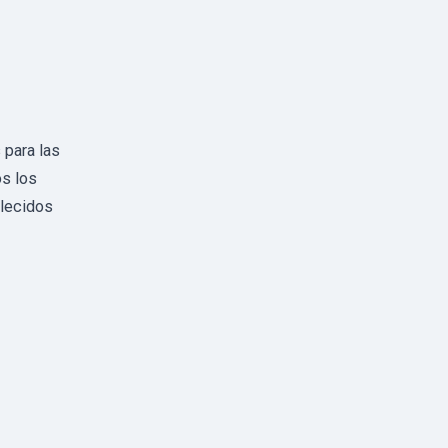
 para las
os los
blecidos