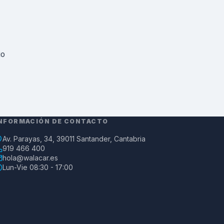
io
NFORMACIÓN DE CONTACTO
Av. Parayas, 34, 39011 Santander, Cantabria
919 466 400
hola@walacar.es
Lun-Vie 08:30 - 17:00