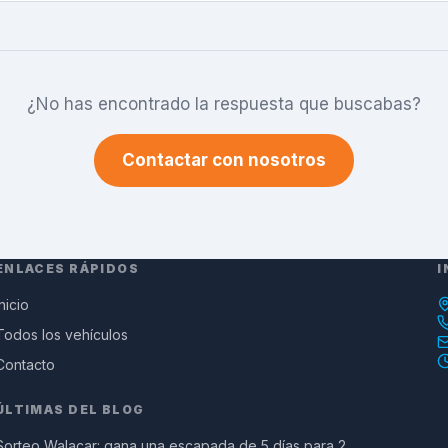
¿No has encontrado la respuesta que buscabas?
Contactar con nosotros
ENLACES RÁPIDOS
I
Inicio
Todos los vehículos
Contacto
ÚLTIMAS DEL BLOG
Sorteo Walacar: gana una escapada de 5 días para 2