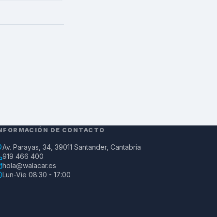
NFORMACIÓN DE CONTACTO
Av. Parayas, 34, 39011 Santander, Cantabria
919 466 400
hola@walacar.es
Lun-Vie 08:30 - 17:00