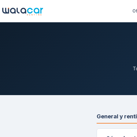
Of
T
General y rent