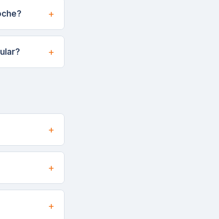
coche?
ular?