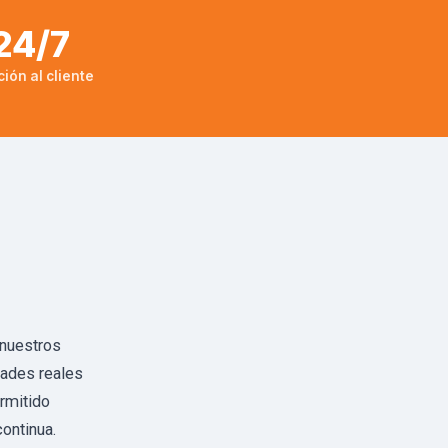
24/7
ión al cliente
 nuestros
dades reales
rmitido
continua.