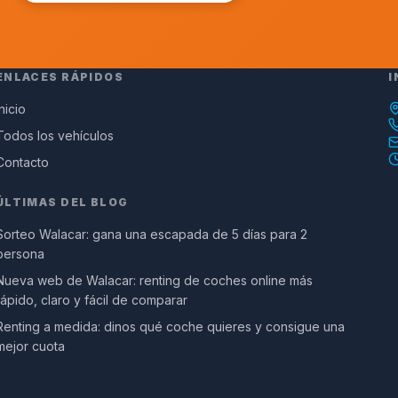
ENLACES RÁPIDOS
I
Inicio
Todos los vehículos
Contacto
ÚLTIMAS DEL BLOG
Sorteo Walacar: gana una escapada de 5 días para 2
persona
Nueva web de Walacar: renting de coches online más
rápido, claro y fácil de comparar
Renting a medida: dinos qué coche quieres y consigue una
mejor cuota