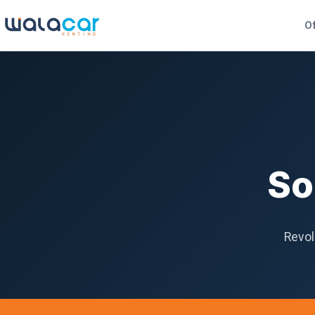
Of
So
Revol