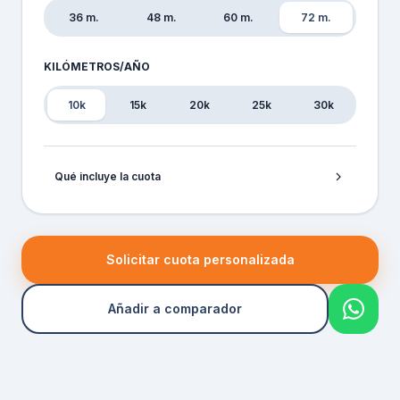
36 m.
48 m.
60 m.
72 m.
KILÓMETROS/AÑO
10k
15k
20k
25k
30k
Qué incluye la cuota
Solicitar cuota personalizada
Añadir a comparador