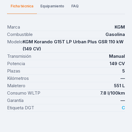
Ficha técnica
Equipamiento
FAQ
Marca
KGM
Combustible
Gasolina
Modelo
KGM Korando G15T LP Urban Plus GSR 110 kW
(149 CV)
Transmisión
Manual
Potencia
149 CV
Plazas
5
Kilómetros
—
Maletero
551 L
Consumo WLTP
7.8 l/100km
Garantía
—
Etiqueta DGT
C