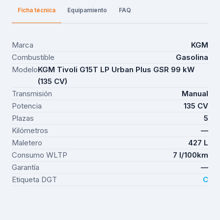
Ficha técnica
Equipamiento
FAQ
Marca
KGM
Combustible
Gasolina
Modelo
KGM Tivoli G15T LP Urban Plus GSR 99 kW
(135 CV)
Transmisión
Manual
Potencia
135 CV
Plazas
5
Kilómetros
—
Maletero
427 L
Consumo WLTP
7 l/100km
Garantía
—
Etiqueta DGT
C