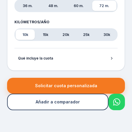
36 m.
48 m.
60 m.
72 m.
KILÓMETROS/AÑO
10k
15k
20k
25k
30k
Qué incluye la cuota
Solicitar cuota personalizada
Añadir a comparador