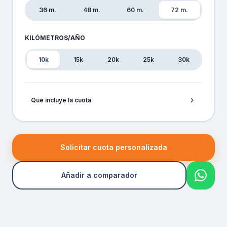
36 m.
48 m.
60 m.
72 m.
KILÓMETROS/AÑO
10k
15k
20k
25k
30k
Qué incluye la cuota
Solicitar cuota personalizada
Añadir a comparador