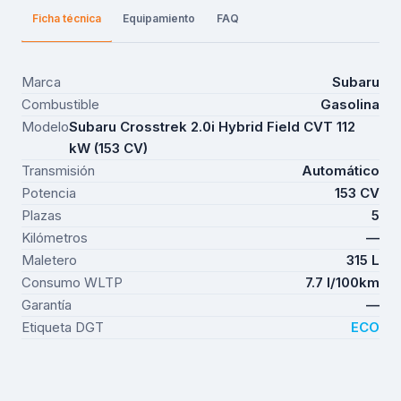
Ficha técnica
Equipamiento
FAQ
Marca
Subaru
Combustible
Gasolina
Modelo
Subaru Crosstrek 2.0i Hybrid Field CVT 112
kW (153 CV)
Transmisión
Automático
Potencia
153 CV
Plazas
5
Kilómetros
—
Maletero
315 L
Consumo WLTP
7.7 l/100km
Garantía
—
Etiqueta DGT
ECO