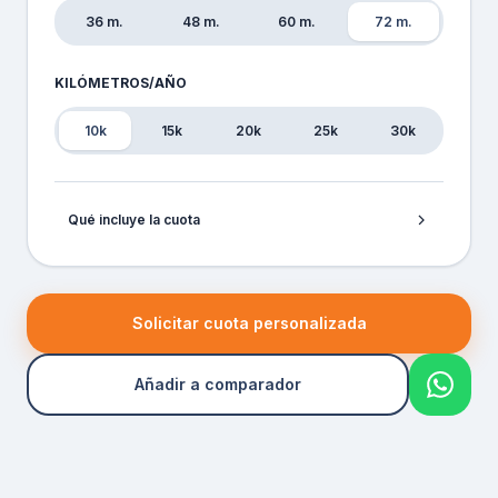
36 m.
48 m.
60 m.
72 m.
KILÓMETROS/AÑO
10k
15k
20k
25k
30k
Qué incluye la cuota
Solicitar cuota personalizada
Añadir a comparador