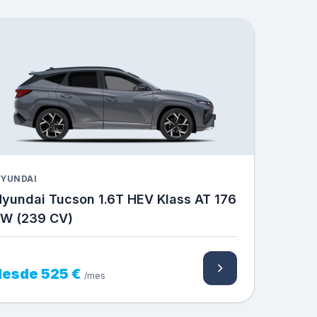
YUNDAI
yundai Tucson 1.6T HEV Klass AT 176
kW (239 CV)
desde 525 €
/mes