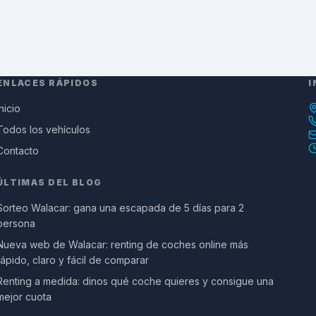
ENLACES RÁPIDOS
I
Inicio
Todos los vehículos
Contacto
ÚLTIMAS DEL BLOG
Sorteo Walacar: gana una escapada de 5 días para 2
persona
Nueva web de Walacar: renting de coches online más
rápido, claro y fácil de comparar
Renting a medida: dinos qué coche quieres y consigue una
mejor cuota