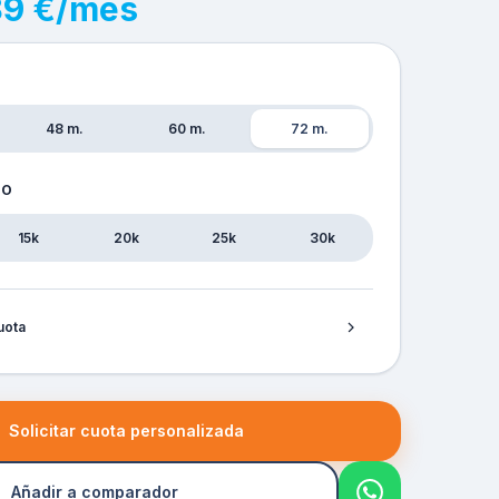
89 €/mes
48 m.
60 m.
72 m.
ÑO
15k
20k
25k
30k
uota
Solicitar cuota personalizada
Añadir a comparador