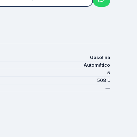
Gasolina
Automático
5
508 L
—