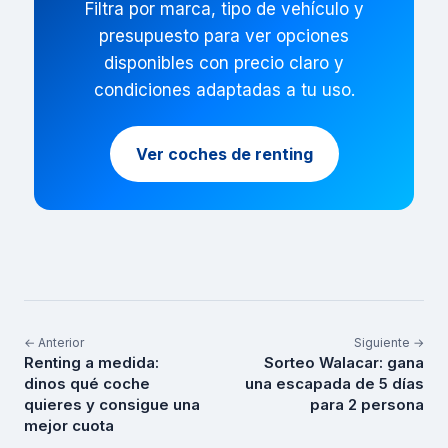
Filtra por marca, tipo de vehículo y
presupuesto para ver opciones
disponibles con precio claro y
condiciones adaptadas a tu uso.
Ver coches de renting
← Anterior
Siguiente →
Renting a medida:
Sorteo Walacar: gana
dinos qué coche
una escapada de 5 días
quieres y consigue una
para 2 persona
mejor cuota