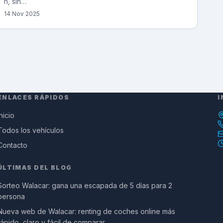
h, sin…
14 Nov 2025
ENLACES RÁPIDOS
I
Inicio
Todos los vehículos
Contacto
ÚLTIMAS DEL BLOG
Sorteo Walacar: gana una escapada de 5 días para 2
persona
Nueva web de Walacar: renting de coches online más
rápido, claro y fácil de comparar