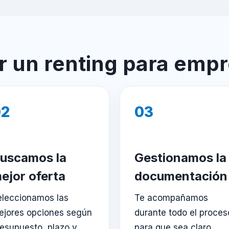
 un renting para emp
02
03
uscamos la
Gestionamos la
ejor oferta
documentación
eleccionamos las
Te acompañamos
ejores opciones según
durante todo el proces
esupuesto, plazo y
para que sea claro,