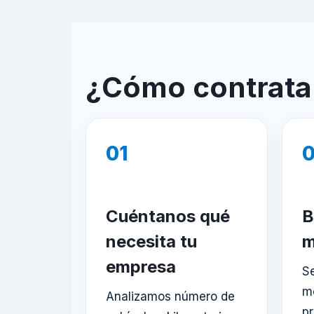
¿Cómo contratar
01
Cuéntanos qué
B
necesita tu
m
empresa
S
m
Analizamos número de
pr