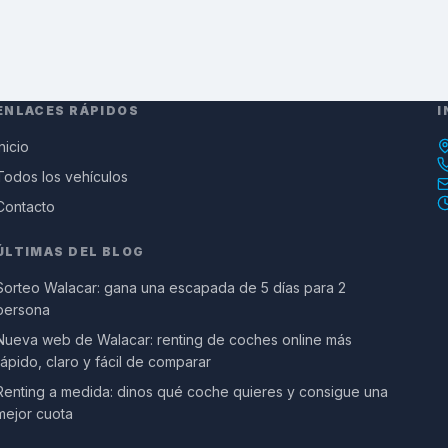
ENLACES RÁPIDOS
I
Inicio
Todos los vehículos
Contacto
ÚLTIMAS DEL BLOG
Sorteo Walacar: gana una escapada de 5 días para 2
persona
Nueva web de Walacar: renting de coches online más
rápido, claro y fácil de comparar
Renting a medida: dinos qué coche quieres y consigue una
mejor cuota